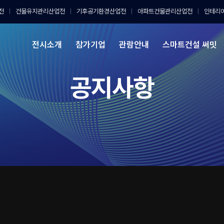
전
건물유지관리산업전
기후공기환경산업전
아파트건물관리산업전
인테리
전시소개
참가기업
관람안내
스마트건설 써밋
공지사항